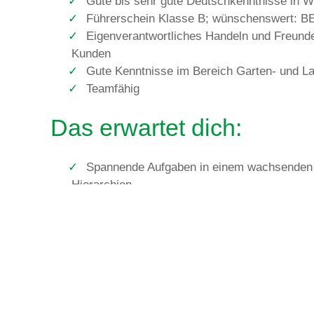
Gute bis sehr gute Deutschkenntnisse in Wo
Führerschein Klasse B; wünschenswert: B
Eigenverantwortliches Handeln und Freun
Kunden
Gute Kenntnisse im Bereich Garten- und L
Teamfähig
Das erwartet dich:
Spannende Aufgaben in einem wachsenden 
Hierarchien
Attraktive und Leistungsgerechte Vergütun
Lockere Arbeitsatmosphäre
Ein hohes Maß an eigenverantwortlichen Ar
Diverse Fortbildungsmöglichkeiten
Vollzeit/nächstmöglich
Haben wir Dich neugierig gemacht?