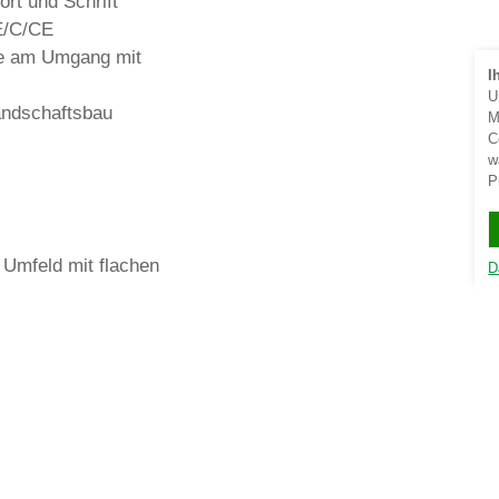
rt und Schrift
E/C/CE
de am Umgang mit
I
U
andschaftsbau
M
C
w
P
Umfeld mit flachen
D
g
beiten